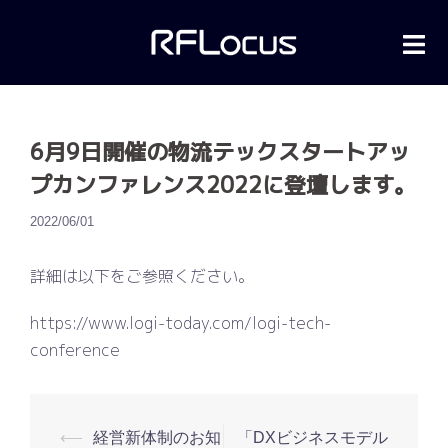
コ
ン
テ
ン
ツ
6月9日開催の物流テックスタートアッ
へ
ス
プカンファレンス2022に登壇します。
キ
2022/06/01
ッ
プ
詳細は以下をご参照ください。
https://www.logi-today.com/logi-tech-
conference
⟵
経営新体制のお知
「DXビジネスモデル