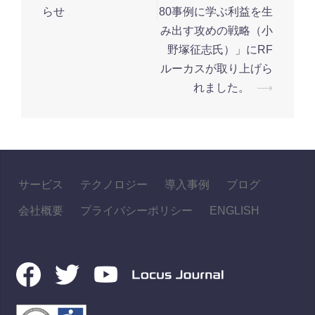
投
らせ
80事例に学ぶ利益を生
稿
み出す攻めの戦略（小
ナ
野塚征志氏）」にRF
ビ
ルーカスが取り上げら
ゲ
れました。
⟶
ー
シ
ョ
ン
サービス
テクノロジー
導入事例
ブログ
会社概要
プライバシーポリシー
ENGLISH