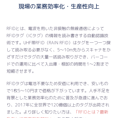
現場の業務効率化・生産性向上
RFIDとは、電波を用いた非接触の無線通信によって
RFIDタグ（ICタグ）の情報を読み書きする自動認識技
術です。UHF帯RFID（RAIN RFID）はタグを一つ一つ探
して読み取る必要がなく、5～10m先からスキャナをか
ざすだけでタグの大量一括読み取りができ、バーコー
ドでの運用に比べて入出庫・棚卸の時間を1～2割まで
短縮させます。
RFIDタグは電池不要なため安価に利用でき、安いもの
で1枚5～10円まで価格が下がっています。人手不足を
背景とした業務効率化のために普及が急速に進んでお
り、2017年に全世界で120億個以上のタグが出荷され
ました。より詳しく知りたい方は、
「RFIDとは？最新