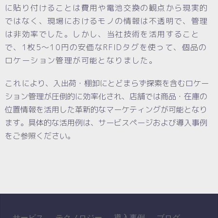
に貼り付けることは費用や電池交換の観点から現実的
ではなく、現場におけるモノの情報は不透明で、管理
は非効率でした。しかし、
当社技術を活用すること
で、1枚5～10円の安価なRFIDタグを使って、個品の
ロケーション管理が可能となりました。
これ
により、入出荷・棚卸にとどまらず探索を含むロケー
ション管理が圧倒的に効率化され、店舗では商品・在庫の
位置情報を活用した革新的なマーケティングが可能となり
ます。具体的な活用例は、サービスページおよび導入事例
をご参照ください。
サービス
テクノロジー
導入事例
ブログ